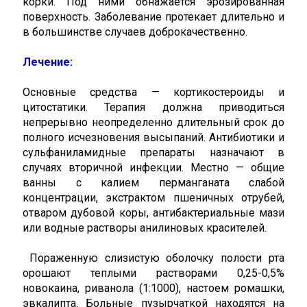
корки. Под ними обнажается эрозированная
поверхность. Заболевание протекает длительно и
в большинстве случаев доброкачественно.
Лечение:
Основные средства — кортикостероиды и
цитостатики. Терапия должна приводиться
непрерывно неопределенно длительный срок до
полного исчезновения высыпаний. Антибиотики и
сульфаниламидные препараты назначают в
случаях вторичной инфекции. Местно — общие
ванны с калием перманганата слабой
концентрации, экстрактом пшеничных отрубей,
отваром дубовой коры, антибактериальные мази
или водные растворы анилиновых красителей.
Пораженную слизистую оболочку полости рта
орошают теплыми растворами 0,25-0,5%
новокаина, риванола (1:1000), настоем ромашки,
эвкалипта. Больные пузырчаткой находятся на