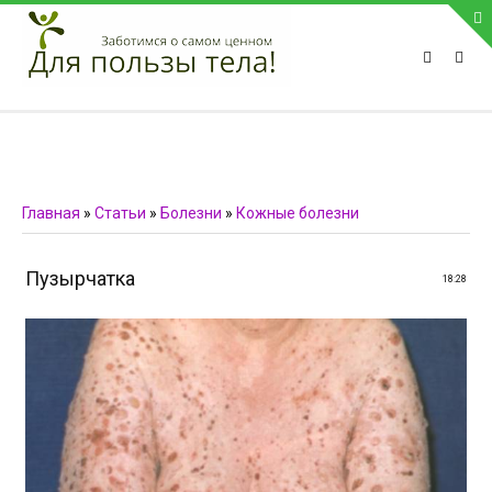
ПРИВЕТСТВУЕМ НА НАШЕМ САЙТЕ
Блок скоро обновится
Блок скоро обновится
ПОПУЛЯРНЫЕ НОВОСТИ
Главная
»
Статьи
»
Болезни
»
Кожные болезни
СВЯЗЬ С АДМИНИСТРАЦИЕЙ САЙТА
Пузырчатка
18:28
Телефон:
Мобильный:
Факс:
E-mail:
admin@medvestnic.ru
Форма обратной связи