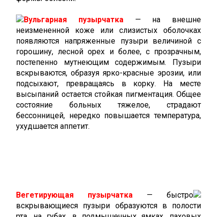
Вульгарная пузырчатка
— на внешне
неизмененной коже или слизистых оболочках
появляются напряженные пузыри величиной с
горошину, лесной орех и более, с прозрачным,
постепенно мутнеющим содержимым. Пузыри
вскрываются, образуя ярко-красные эрозии, или
подсыхают, превращаясь в корку. На месте
высыпаний остается стойкая пигментация. Общее
состояние больных тяжелое, страдают
бессонницей, нередко повышается температура,
ухудшается аппетит.
Вегетирующая пузырчатка
— быстро
вскрывающиеся пузыри образуются в полости
рта, на губах, в подмышечных ямках, паховых