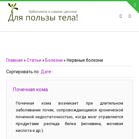
ПРИВЕТСТВУЕМ НА НАШЕМ САЙТЕ
Блок скоро обновится
Блок скоро обновится
ПОПУЛЯРНЫЕ НОВОСТИ
Главная
»
Статьи
»
Болезни
» Нервные болезни
СВЯЗЬ С АДМИНИСТРАЦИЕЙ САЙТА
Сортировать по
:
Дате
Телефон:
Почечная кома
Мобильный:
Факс:
Почечная кома возникает при длительном
заболевании почек, сопровождающемся хронической
E-mail:
admin@medvestnic.ru
почечной недостаточностью, когда мозг отравляется
Форма обратной связи
продуктами распада белка (мочевина, мочевая
кислота и др.).