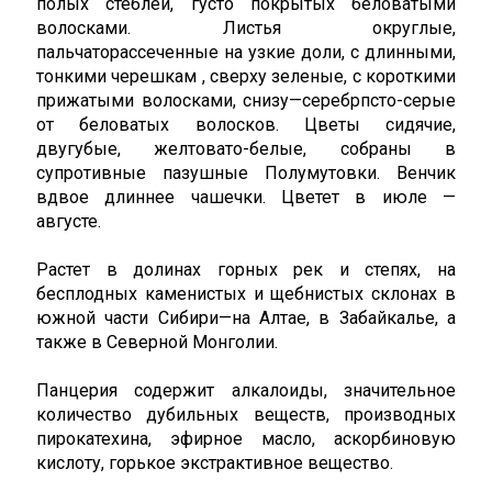
полых стеблей, густо покрытых беловатыми
волосками. Листья округлые,
пальчаторассеченные на узкие доли, с длинными,
тонкими черешкам , сверху зеленые, с короткими
прижатыми волосками, снизу—серебрпсто-серыe
от беловатых волосков. Цветы сидячие,
двугубые, желтовато-белые, собраны в
супротивные пазушные Полумутовки. Венчик
вдвое длиннее чашечки. Цветет в июле —
августе.
Растет в долинах горных рек и степях, на
бесплодных каменистых и щебнистых склонах в
южной части Сибири—на Алтае, в Забайкалье, а
также в Северной Монголии.
Панцерия содержит алкалоиды, значительное
количество дубильных веществ, производных
пирокатехина, эфирное масло, аскорбиновую
кислоту, горькое экстрактивное вещество.