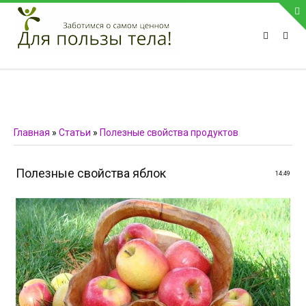
ПРИВЕТСТВУЕМ НА НАШЕМ САЙТЕ
Блок скоро обновится
Блок скоро обновится
ПОПУЛЯРНЫЕ НОВОСТИ
Главная
»
Статьи
»
Полезные свойства продуктов
СВЯЗЬ С АДМИНИСТРАЦИЕЙ САЙТА
Полезные свойства яблок
14:49
Телефон:
Мобильный:
Факс:
E-mail:
admin@medvestnic.ru
Форма обратной связи