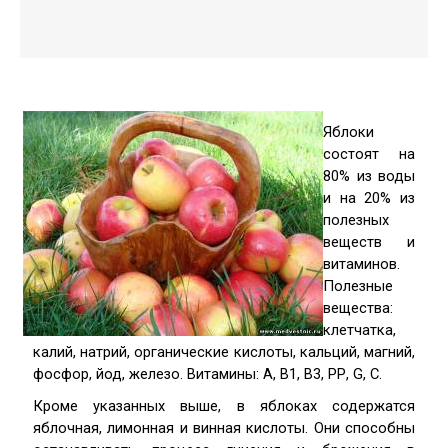
Яблоки
состоят на
80% из воды
и на 20% из
полезных
веществ и
витаминов.
Полезные
вещества:
клетчатка,
калий, натрий, органические кислоты, кальций, магний,
фосфор, йод, железо. Витамины: А, В1, В3, РР, G, С.
Кроме указанных выше, в яблоках содержатся
яблочная, лимонная и винная кислоты. Они способны