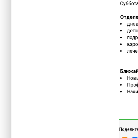
Суббота:
Отделе
днев
детс
подр
взро
лече
Ближай
Новы
Проф
Нахи
Поделите