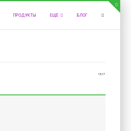
СВЯЗЬ С АДМИНИСТРАЦИЕЙ САЙТА
ПРОДУКТЫ
ЕЩЁ
БЛОГ
елефон:
обильный:
акс:
-mail:
admin@medvestnic.ru
орма обратной связи
15:17