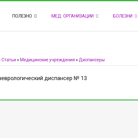
ПОПУЛЯРНЫЕ НОВОСТИ
ПОЛЕЗНО
МЕД. ОРГАНИЗАЦИИ
БОЛЕЗНИ
Т
М
Ф
E
Ф
»
Статьи
»
Медицинские учреждения
»
Диспансеры
неврологический диспансер № 13