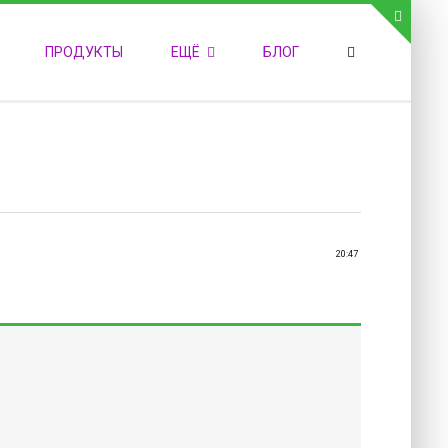
СВЯЗЬ С АДМИНИСТРАЦИЕЙ САЙТА
ПРОДУКТЫ
ЕЩЁ
БЛОГ
елефон:
обильный:
акс:
-mail:
admin@medvestnic.ru
орма обратной связи
20:47