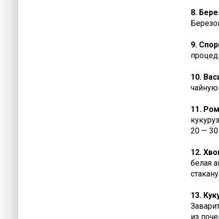
8. Бер
Березов
9. Спо
процеди
10. Вас
чайную 
11. Ро
кукуруз
20 — 30
12. Хв
белая а
стакану
13. Ку
Заварит
из поче