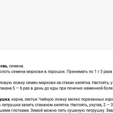
ковь
, семена.
олоть семена моркови в порошок. Принимать по 1 г 3 раза 
оловую ложку семян моркови на стакан кипятка. Настоять, 
стакана 5 — 6 раз в день до еды при почечно-каменной боле
рушка
, корни, листья. Чайную ложку мелко порезанных ко
 петрушки залить стаканом кипятка. Настоять, укутав, 2 — 
шими глотками. Зимой можно пить сушеную петрушку. Зав