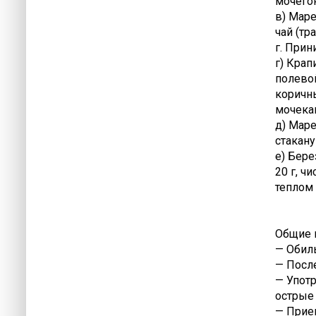
мочего
в) Маре
чай (тр
г. Прин
г) Крап
полевой
коричны
мочека
д) Маре
стакану
е) Бере
20 г, ч
теплом 
Общие 
— Обиль
— После
— Упот
острые 
— Прием