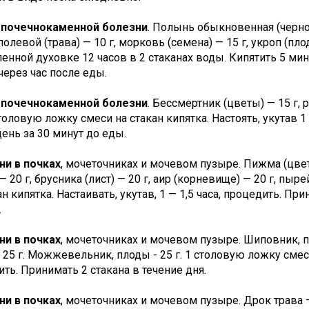
и почечнокаменной болезни
. Полынь обыкновенная (чернобы
полевой (трава) — 10 г, морковь (семена) — 15 г, укроп (пло
енной духовке 12 часов в 2 стаканах воды. Кипятить 5 мину
через час после еды.
и почечнокаменной болезни
. Бессмертник (цветы) — 15 г, 
столовую ложку смеси на стакан кипятка. Настоять, укутав 1
день за 30 минут до еды.
ни в почках
, мочеточниках и мочевом пузыре. Пижма (цвет
 — 20 г, брусника (лист) — 20 г, аир (корневище) — 20 г, пы
ан кипятка. Настаивать, укутав, 1 — 1,5 часа, процедить. П
.
ни в почках
, мочеточниках и мочевом пузыре. Шиповник, пл
 25 г. Можжевельник, плоды - 25 г. 1 столовую ложку смеси 
ть. Принимать 2 стакана в течение дня.
ни в почках
, мочеточниках и мочевом пузыре. Дрок трава 