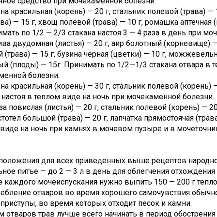
нное средство при мочекаменной болезни.
на красильная (корень) — 20 г, стальник полевой (трава) — 1
ава) — 15 г, хвощ полевой (трава) — 10 г, ромашка аптечная 
имать по 1/2 — 2/3 стакана настоя 3 — 4 раза в день при м
ива двудомная (листья) — 20 г, аир болотный (корневище) — 
 (трава) — 15 г, бузина черная (цветки) — 10 г, можжеве
й (плоды) — 15г. Принимать по 1/2—1/3 стакана отвара в т
менной болезни.
на красильная (корень) — 30 г, стальник полевой (корень) —
 настоя в теплом виде на ночь при мочекаменной болезни.
за повислая (листья) — 20 г, стальник полевой (корень) 
истотел большой (трава) — 20 г, лапчатка прямостоячая (трав
виде на ночь при камнях в мочевом пузыре и в мочеточни
положения для всех приведенных выше рецептов народн
ное питье — до 2 — 3 л в день для облегчения отхождения
 каждого мочеиспускания нужно выпить 150 — 200 г тепло
ребление отваров во время хорошего самочувствия обычн
приступы, во время которых отходит песок и камни.
 отваров трав лучше всего начинать в период обострения 