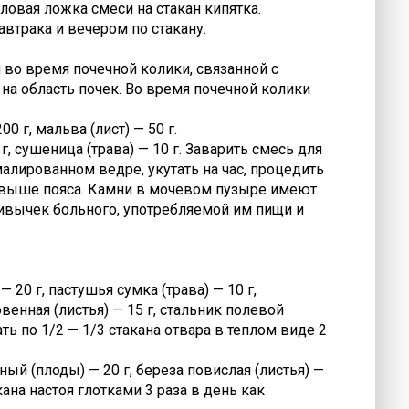
толовая ложка смеси на стакан кипятка.
завтрака и вечером по стакану.
 во время почечной колики, связанной с
на область почек. Во время почечной колики
0 г, мальва (лист) — 50 г.
0 г, сушеница (трава) — 10 г. Заварить смесь для
малированном ведре, укутать на час, процедить
о выше пояса. Камни в мочевом пузыре имеют
ривычек больного, употребляемой им пищи и
 20 г, пастушья сумка (трава) — 10 г,
нная (листья) — 15 г, стальник полевой
ть по 1/2 — 1/3 стакана отвара в теплом виде 2
й (плоды) — 20 г, береза повислая (листья) —
кана настоя глотками 3 раза в день как