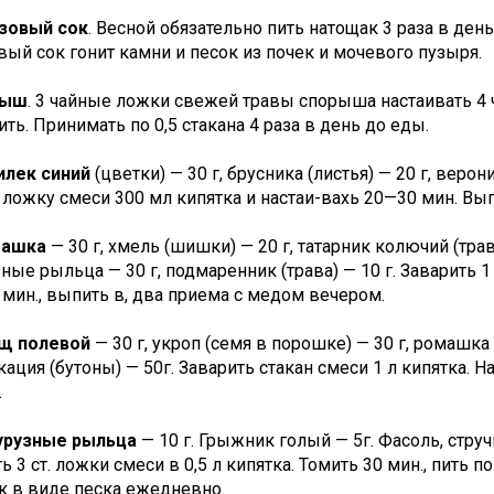
езовый сок
. Весной обязательно пить натощак 3 раза в ден
ый сок гонит камни и песок из почек и мочевого пузыря.
рыш
. 3 чайные ложки свежей травы спорыша настаивать 4 ча
ть. Принимать по 0,5 стакана 4 раза в день до еды.
илек синий
(цветки) — 30 г, брусника (листья) — 20 г, верони
ложку смеси 300 мл кипятка и настаи-вахь 20—30 мин. Вып
машка
— 30 г, хмель (шишки) — 20 г, татарник колючий (трава
ные рыльца — 30 г, подмаренник (трава) — 10 г. Заварить 1
 мин., выпить в, два приема с медом вечером.
ощ полевой
— 30 г, укроп (семя в порошке) — 30 г, ромашка 
кация (бутоны) — 50г. Заварить стакан смеси 1 л кипятка. Н
.
курузные рыльца
— 10 г. Грыжник голый — 5г. Фасоль, стручк
ь 3 ст. ложки смеси в 0,5 л кипятка. Томить 30 мин., пить
к в виде песка ежедневно.