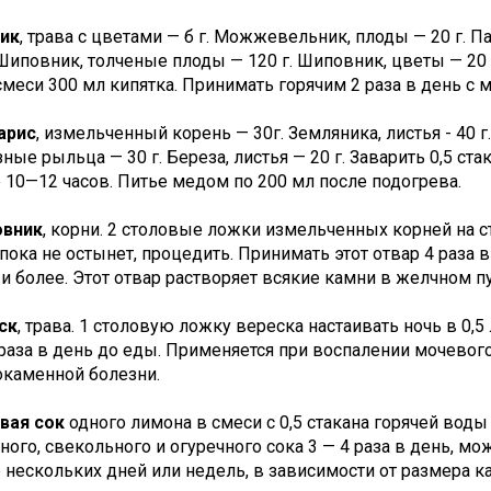
ник
, трава с цветами — б г. Можжевельник, плоды — 20 г. Па
 Шиповник, толченые плоды — 120 г. Шиповник, цветы — 20 г
меси 300 мл кипятка. Принимать горячим 2 раза в день с 
арис
, измельченный корень — 30г. Земляника, листья - 40 г
ные рыльца — 30 г. Береза, листья — 20 г. Заварить 0,5 стак
 10—12 часов. Питье медом по 200 мл после подогрева.
овник
, корни. 2 столовые ложки измельченных корней на ст
 пока не остынет, процедить. Принимать этот отвар 4 раза 
и более. Этот отвар растворяет всякие камни в желчном п
ск
, трава. 1 столовую ложку вереска настаивать ночь в 0,5
 раза в день до еды. Применяется при воспалении мочевого
окаменной болезни.
ивая сок
одного лимона в смеси с 0,5 стакана горячей воды 
ого, свекольного и огуречного сока 3 — 4 раза в день, м
 нескольких дней или недель, в зависимости от размера к