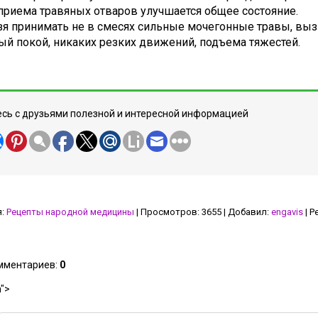
 приема травяных отваров улучшается общее состояние.
зя принимать не в смесях сильные мочегонные травы, в
ый покой, никаких резких движений, подъема тяжестей.
сь с друзьями полезной и интересной информацией
я
:
Рецепты народной медицины
|
Просмотров
:
3655
|
Добавил
:
engavis
|
Р
омментариев
:
0
">