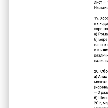
лист — 
Настаив
19
. Хо
выходом
хорошо
а) Рома
б) Бере
ванн в 
и выли
различн
наличи
20. Сб
а) Анис
можжеве
(корень
— 3 раз
б) Шипо
20 г, м