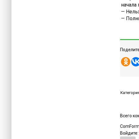
начала
— Нель
— Полн
Поделите
Категори
Всего к
ComForm
Войдите: