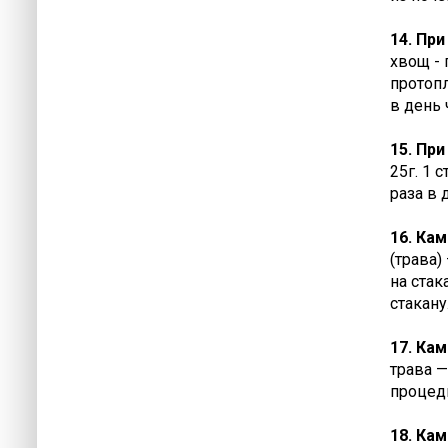
14. Пр
хвощ - 
протопл
в день 
15. Пр
25г. 1 
раза в 
16. Кам
(трава)
на стак
стакану
17. Кам
трава —
процеди
18. Кам