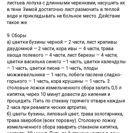
листьев лопуха с длинными черенками, насушить их
в тени. Зимой достаточно лист размочить в теплой
воде и прикладывать на больное место. Действие
такое же.
9. Сборы:
а) цветки бузины черной — 2 части, лист крапивы
двудомной — 2 части, кора ивы — 4 части, трава
хвоща полевого — 4 части, лист березы — 4 части,
цветки василька синего —1 часть, цветки календулы
— 1 часть, цветки пиона — 1 часть, плоды
можжевельника — 1 часть, побеги паслена сладко-
горького — 1 часть, кора крушины — 1 часть. 3
столовые ложки измельченного сбора залить 0,5 л
кипятка, через 10 минут довести до кипения и
процедить. Пить по стакану горячего отвара каждые
2 часа при ревмати ческих артритах;
б) цветы бузины, липовый цвет, трава золотарника,
трава зверобоя (всех поровну). Столовую ложку
измельченного сбора заварить стаканом кипятка,