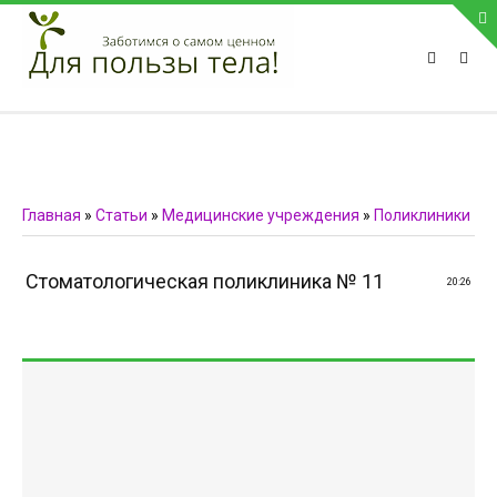
ПРИВЕТСТВУЕМ НА НАШЕМ САЙТЕ
Блок скоро обновится
Блок скоро обновится
ПОПУЛЯРНЫЕ НОВОСТИ
Главная
»
Статьи
»
Медицинские учреждения
»
Поликлиники
СВЯЗЬ С АДМИНИСТРАЦИЕЙ САЙТА
Стоматологическая поликлиника № 11
20:26
Телефон:
Мобильный:
Факс:
E-mail:
admin@medvestnic.ru
Форма обратной связи