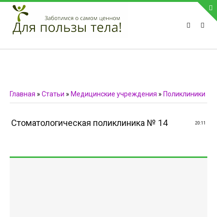
ПРИВЕТСТВУЕМ НА НАШЕМ САЙТЕ
Блок скоро обновится
Блок скоро обновится
ПОПУЛЯРНЫЕ НОВОСТИ
Главная
»
Статьи
»
Медицинские учреждения
»
Поликлиники
СВЯЗЬ С АДМИНИСТРАЦИЕЙ САЙТА
Стоматологическая поликлиника № 14
20:11
Телефон:
Мобильный:
Факс:
E-mail:
admin@medvestnic.ru
Форма обратной связи