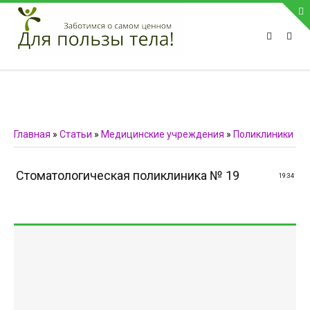
ПРИВЕТСТВУЕМ НА НАШЕМ САЙТЕ
Блок скоро обновится
Блок скоро обновится
ПОПУЛЯРНЫЕ НОВОСТИ
Главная
»
Статьи
»
Медицинские учреждения
»
Поликлиники
СВЯЗЬ С АДМИНИСТРАЦИЕЙ САЙТА
Стоматологическая поликлиника № 19
19:34
Телефон:
Мобильный:
Факс:
E-mail:
admin@medvestnic.ru
Форма обратной связи