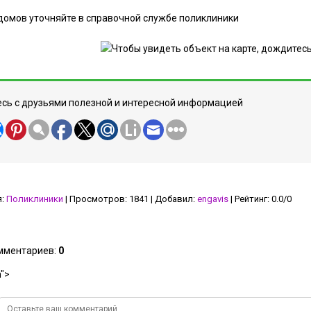
домов уточняйте в справочной службе поликлиники
сь с друзьями полезной и интересной информацией
я
:
Поликлиники
|
Просмотров
:
1841
|
Добавил
:
engavis
|
Рейтинг
:
0.0
/
0
омментариев
:
0
">