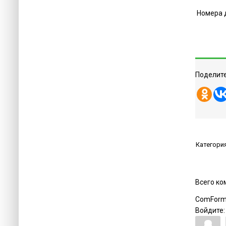
Номера 
Поделите
Категори
Всего к
ComForm
Войдите: