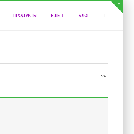
СВЯЗЬ С АДМИНИСТРАЦИЕЙ САЙТА
ПРОДУКТЫ
ЕЩЁ
БЛОГ
елефон:
обильный:
акс:
-mail:
admin@medvestnic.ru
орма обратной связи
20:41