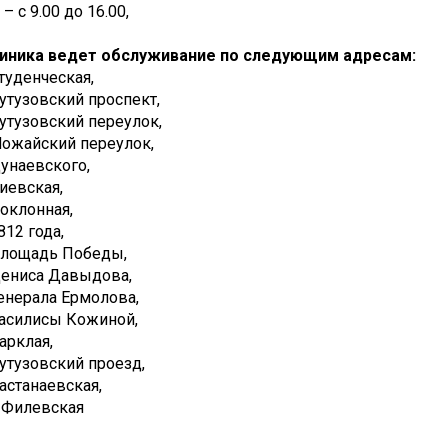
– с 9.00 до 16.00,
иника ведет обслуживание по следующим адресам:
Студенческая,
Кутузовский проспект,
Кутузовский переулок,
Можайский переулок,
Дунаевского,
Киевская,
Поклонная,
812 года,
Площадь Победы,
Дениса Давыдова,
Генерала Ермолова,
Василисы Кожиной,
Барклая,
Кутузовский проезд,
Кастанаевская,
3 Филевская