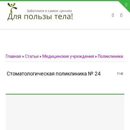
ПРИВЕТСТВУЕМ НА НАШЕМ САЙТЕ
Блок скоро обновится
Блок скоро обновится
ПОПУЛЯРНЫЕ НОВОСТИ
Главная
»
Статьи
»
Медицинские учреждения
»
Поликлиники
СВЯЗЬ С АДМИНИСТРАЦИЕЙ САЙТА
Стоматологическая поликлиника № 24
11:42
Телефон:
Мобильный:
Факс:
E-mail:
admin@medvestnic.ru
Форма обратной связи