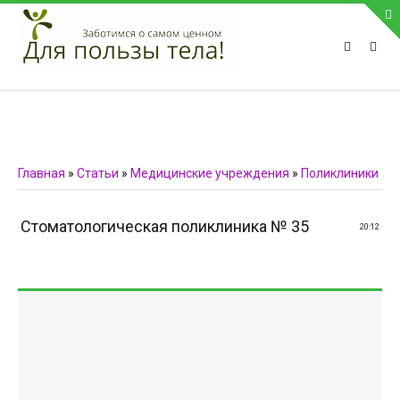
ПРИВЕТСТВУЕМ НА НАШЕМ САЙТЕ
Блок скоро обновится
Блок скоро обновится
ПОПУЛЯРНЫЕ НОВОСТИ
Главная
»
Статьи
»
Медицинские учреждения
»
Поликлиники
СВЯЗЬ С АДМИНИСТРАЦИЕЙ САЙТА
Стоматологическая поликлиника № 35
20:12
Телефон:
Мобильный:
Факс:
E-mail:
admin@medvestnic.ru
Форма обратной связи