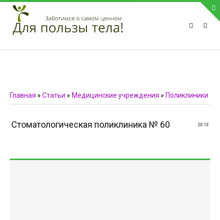
ПРИВЕТСТВУЕМ НА НАШЕМ САЙТЕ
Блок скоро обновится
Блок скоро обновится
ПОПУЛЯРНЫЕ НОВОСТИ
Главная
»
Статьи
»
Медицинские учреждения
»
Поликлиники
СВЯЗЬ С АДМИНИСТРАЦИЕЙ САЙТА
Стоматологическая поликлиника № 60
20:13
Телефон:
Мобильный:
Факс:
E-mail:
admin@medvestnic.ru
Форма обратной связи