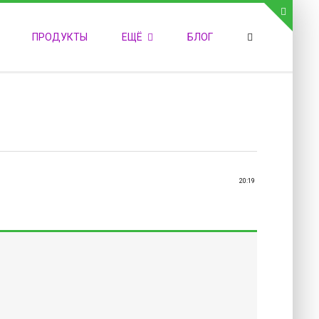
СВЯЗЬ С АДМИНИСТРАЦИЕЙ САЙТА
ПРОДУКТЫ
ЕЩЁ
БЛОГ
елефон:
обильный:
акс:
-mail:
admin@medvestnic.ru
орма обратной связи
20:19