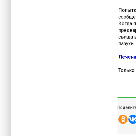
Попытк
сообщен
Когда п
предвар
свища в
пазухи.
Лечени
Только 
Поделите