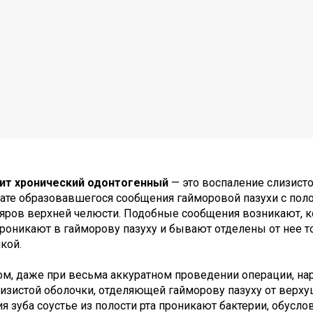
ит хронический одонтогенный
— это воспаление слизист
тате образовавшегося сообщения гайморовой пазухи с поло
яров верхней челюсти. Подобные сообщения возникают, к
роникают в гайморову пазуху и бывают отделены от нее т
кой.
м, даже при весьма аккуратном проведении операции, нар
лизистой оболочки, отделяющей гайморову пазуху от верху
я зуба соустье из полости рта проникают бактерии, обусло