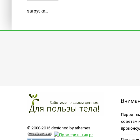
загрузка...
Внима
Перед тем
советам 
© 2008-2015 designed by athemes.
проконсу
.
При цити