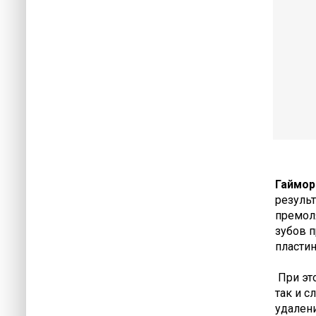
Гаймор
резуль
премол
зубов п
пластин
При это
так и с
удалени