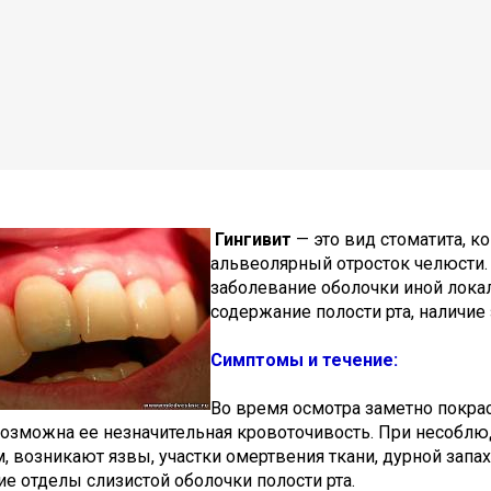
Гингивит
— это вид стоматита, к
альвеолярный отросток челюсти
заболевание оболочки иной локал
содержание полости рта, наличие
Симптомы и течение:
Во время осмотра заметно покрас
возможна ее незначительная кровоточивость. При несоблю
, возникают язвы, участки омертвения ткани, дурной запа
ие отделы слизистой оболочки полости рта.