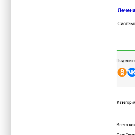
Лечени
Система
Поделите
Категори
Всего к