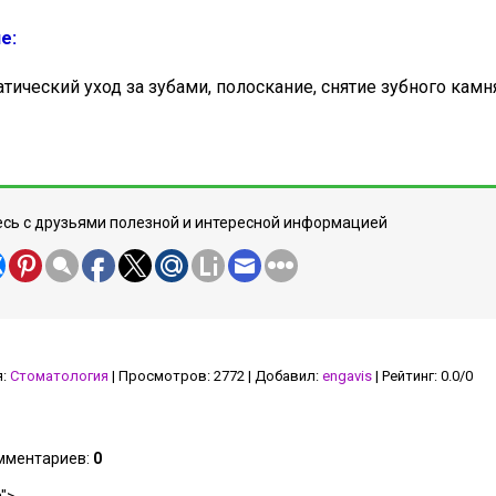
е:
тический уход за зубами, полоскание, снятие зубного камн
сь с друзьями полезной и интересной информацией
я
:
Стоматология
|
Просмотров
:
2772
|
Добавил
:
engavis
|
Рейтинг
:
0.0
/
0
омментариев
:
0