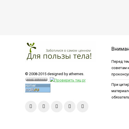
Внима
Перед тем
советам 
© 2008-2015 designed by athemes.
проконсу
.
При цити
материал
обязатель