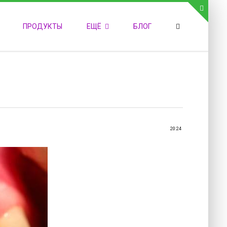
СВЯЗЬ С АДМИНИСТРАЦИЕЙ САЙТА
ПРОДУКТЫ
ЕЩЁ
БЛОГ
елефон:
обильный:
акс:
-mail:
admin@medvestnic.ru
орма обратной связи
20:24