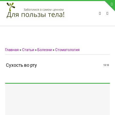
ПРИВЕТСТВУЕМ НА НАШЕМ САЙТЕ
Блок скоро обновится
Блок скоро обновится
ПОПУЛЯРНЫЕ НОВОСТИ
Главная
»
Статьи
»
Болезни
»
Стоматология
СВЯЗЬ С АДМИНИСТРАЦИЕЙ САЙТА
Сухость во рту
13:10
Телефон:
Мобильный:
Факс:
E-mail:
admin@medvestnic.ru
Форма обратной связи