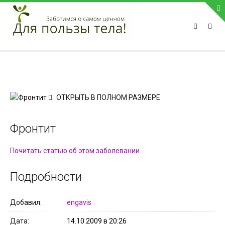
ПРИВЕТСТВУЕМ НА НАШЕМ САЙТЕ
Блок скоро обновится
Блок скоро обновится
ПОПУЛЯРНЫЕ НОВОСТИ
ОТКРЫТЬ В ПОЛНОМ РАЗМЕРЕ
СВЯЗЬ С АДМИНИСТРАЦИЕЙ САЙТА
Фронтит
Телефон:
Почитать статью об этом заболевании
Мобильный:
Факс:
Подробности
E-mail:
admin@medvestnic.ru
Форма обратной связи
Добавил
engavis
Дата
14.10.2009 в 20:26