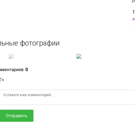
Р
Т
л
льные фотографии
омментариев
:
0
">
Отправить