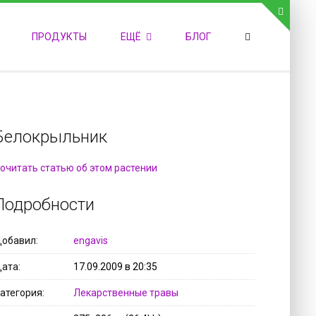
СВЯЗЬ С АДМИНИСТРАЦИЕЙ САЙТА
ПРОДУКТЫ
ЕЩЁ
БЛОГ
елефон:
обильный:
акс:
-mail:
admin@medvestnic.ru
орма обратной связи
Белокрыльник
очитать статью об этом растении
Подробности
обавил
engavis
ата
17.09.2009 в 20:35
атегория
Лекарственные травы