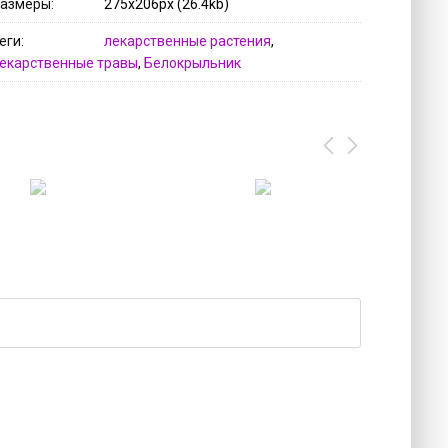
азмеры
275x206px (26.4kb)
еги
лекарственные растения
,
екарственные травы
,
Белокрыльник