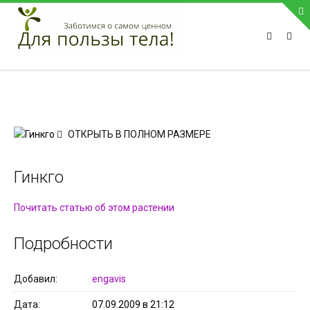
ПРИВЕТСТВУЕМ НА НАШЕМ САЙТЕ
Блок скоро обновится
Блок скоро обновится
ПОПУЛЯРНЫЕ НОВОСТИ
ОТКРЫТЬ В ПОЛНОМ РАЗМЕРЕ
СВЯЗЬ С АДМИНИСТРАЦИЕЙ САЙТА
Гинкго
Телефон:
Почитать статью об этом растении
Мобильный:
Факс:
Подробности
E-mail:
admin@medvestnic.ru
Форма обратной связи
Добавил
engavis
Дата
07.09.2009 в 21:12