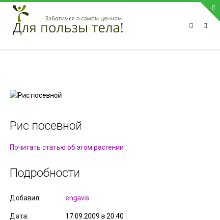
ПРИВЕТСТВУЕМ НА НАШЕМ САЙТЕ
Блок скоро обновится
Блок скоро обновится
ПОПУЛЯРНЫЕ НОВОСТИ
СВЯЗЬ С АДМИНИСТРАЦИЕЙ САЙТА
Рис посевной
Телефон:
Почитать статью об этом растении
Мобильный:
Факс:
Подробности
E-mail:
admin@medvestnic.ru
Форма обратной связи
Добавил
engavis
Дата
17.09.2009 в 20:40